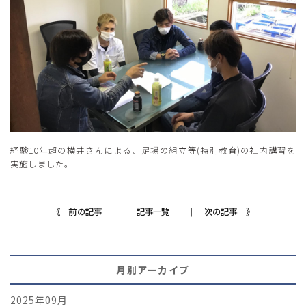
経験10年超の横井さんによる、足場の組立等(特別教育)の社内講習を
実施しました。
《 前の記事 ｜
記事一覧
｜ 次の記事 》
月別アーカイブ
2025年09月